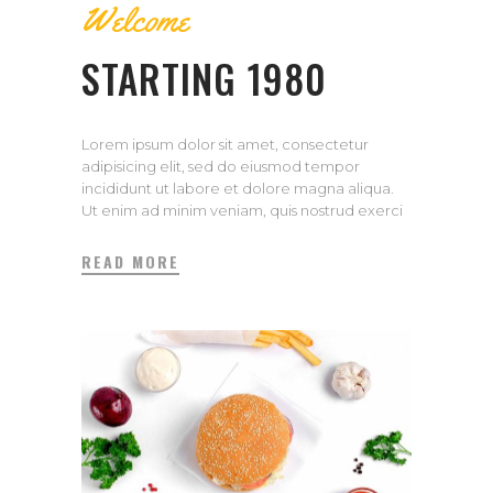
Welcome
STARTING 1980
Lorem ipsum dolor sit amet, consectetur
adipisicing elit, sed do eiusmod tempor
incididunt ut labore et dolore magna aliqua.
Ut enim ad minim veniam, quis nostrud exerci
tation ullamco laboris nisi ut aliquip ex ea
commodo consequat. Duis aute irure dolor in
READ MORE
repreh enderit in voluptate velit esse cillum
dolore eu fugiat.