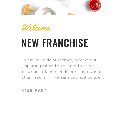
Welcome
NEW FRANCHISE
Lorem ipsum dolor sit amet, consectetur
adipisicing elit, sed do eiusmod tempor
incididunt ut labore et dolore magna aliqua.
Ut enim ad minim veniam, quis nostrud exerci
tation ullamco laboris nisi ut aliquip ex ea
commodo consequat. Duis aute irure dolor in
READ MORE
repreh enderit in voluptate velit esse cillum
dolore eu fugiat.