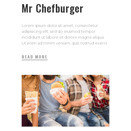
Mr Chefburger
Lorem ipsum dolor sit amet, consectetur
adipisicing elit, sed do eiusmod tempor
incididunt ut labore et dolore magna aliqua.
Ut enim ad minim veniam, quis nostrud exerci
tation ullamco laboris nisi ut aliquip ex ea
commodo consequat. Duis aute irure dolor in
READ MORE
repreh enderit in voluptate velit esse cillum
dolore eu fugiat.