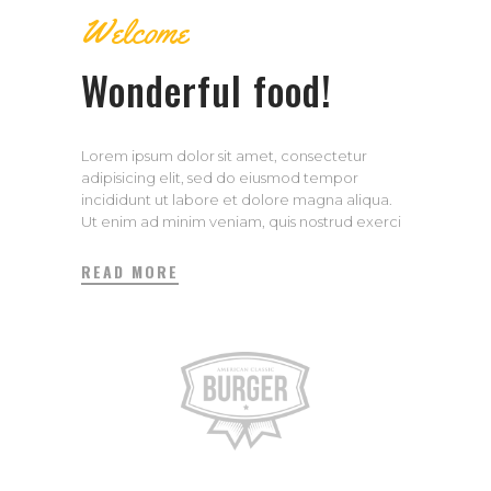
Welcome
Wonderful food!
Lorem ipsum dolor sit amet, consectetur
adipisicing elit, sed do eiusmod tempor
incididunt ut labore et dolore magna aliqua.
Ut enim ad minim veniam, quis nostrud exerci
tation ullamco laboris nisi ut aliquip ex ea
commodo consequat. Duis aute irure dolor in
READ MORE
repreh enderit in voluptate velit esse cillum
dolore eu fugiat.